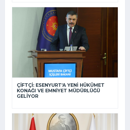
ÇIFTÇI: ESENYURT’A YENI HÜKÜMET
KONAĞI VE EMNIYET MÜDÜRLÜĞÜ
GELIYOR