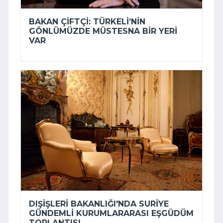
BAKAN ÇIFTÇI: TÜRKELI’NIN
GÖNLÜMÜZDE MÜSTESNA BIR YERI
VAR
DIŞIŞLERI BAKANLIĞI'NDA SURIYE
GÜNDEMLI KURUMLARARASI EŞGÜDÜM
TOPLANTISI