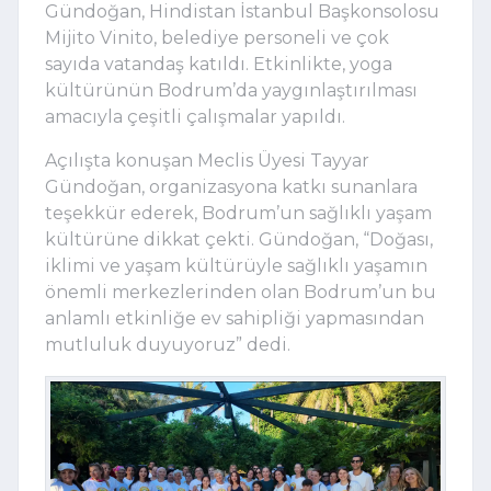
Gündoğan, Hindistan İstanbul Başkonsolosu
Mijito Vinito, belediye personeli ve çok
sayıda vatandaş katıldı. Etkinlikte, yoga
kültürünün Bodrum’da yaygınlaştırılması
amacıyla çeşitli çalışmalar yapıldı.
Açılışta konuşan Meclis Üyesi Tayyar
Gündoğan, organizasyona katkı sunanlara
teşekkür ederek, Bodrum’un sağlıklı yaşam
kültürüne dikkat çekti. Gündoğan, “Doğası,
iklimi ve yaşam kültürüyle sağlıklı yaşamın
önemli merkezlerinden olan Bodrum’un bu
anlamlı etkinliğe ev sahipliği yapmasından
mutluluk duyuyoruz” dedi.